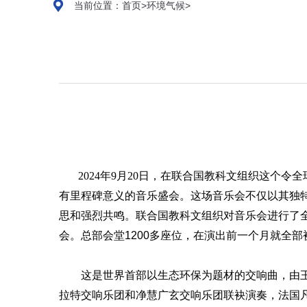
当前位置：
首页
>
环境气候
>
2024年9月20日，在联合国教科文组织这个令
有里程碑意义
的音乐
盛会
。这场音乐会不仅以其独
思和强烈共鸣。
联合国教科文组织对音乐会进行了
会。总部会堂
1200多座位，在演出前一个月就全
这是世界首部以生态环保为题材的交响曲，由
拉特交响乐团和净慧广玄交响乐团联袂演奏，法国