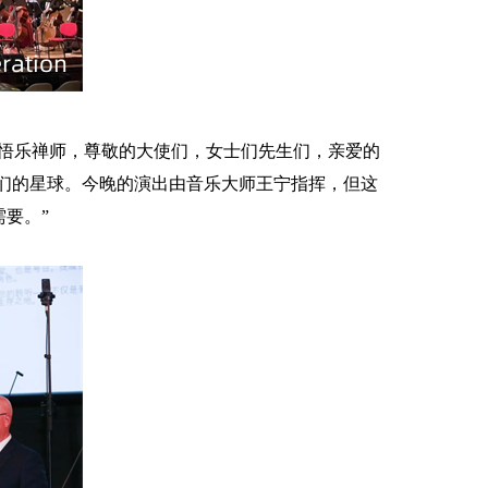
悟乐禅师，
尊敬的大使们，女士们先生们，亲爱的
们的星球。今晚的演出由
音乐大师王
宁
指挥
，
但
这
需要。
”