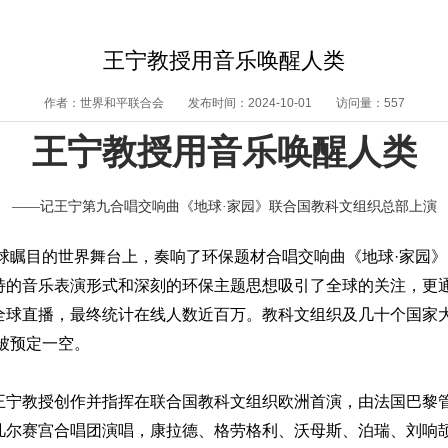
王宁教授用音乐唤醒人类
作者：世界和平联合会
发布时间：2024-10-01
访问量：557
王宁教授用音乐唤醒人类
——记王宁第九合唱交响曲《地球·家园》联合国教科文组织总部上演
全球瞩目的世界舞台上，
奏响了
环保题材合唱交响曲《地球
·家园》
特的音乐
表演
形式和深刻的环保主题
思想
吸引了全球的关注，更
全球直播，最终统计在线人数近百万。
教科文组织及几十个国家
部被预定一空。
王宁教授创作并指挥在联合国教科文组织欧洲首演，由法国巴黎
凡尔赛宫合唱团演唱，康拉德、格劳格利、沃母斯、泊瑞、刘响