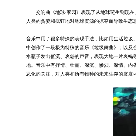
交响曲《地球
·
家园》表现了从地球诞生到现在
人类的贪婪和疯狂
地对
地球资源
的掠夺而导致
生态
音乐中用了很多特殊的
表现
手法
，
比如用生活垃圾
中创作了一段
极为特殊的音乐《垃圾舞曲》；以及
水瓶子发出低沉、哀怨的声音，表现大地一片哀鸣
地。
音乐中
有
抒情、壮丽、深沉、惨烈、深情、内
恶化
的关注，对人类和所有物种的未来生存的
岌岌