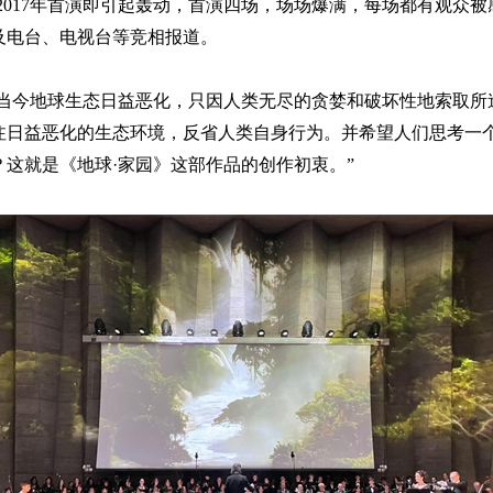
，2017年首演即引起轰动，首演四场，场场爆满，每场都有观众
及电台、电视台等竞相报道。
当今
地球
生态日益恶化，只因人类
无尽
的贪婪
和破坏性地索取
所
注日益恶化的生态环境，反省人类自身
行为。并希望人们思考一
？
这就是《地球
·家园》
这部作品的创作初衷。
”