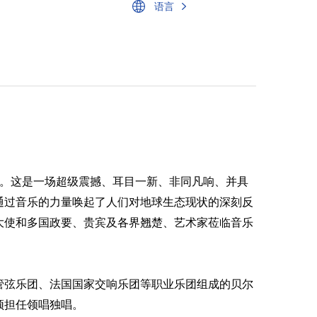
语言
。这
是一场超级震撼、耳目一新、非同凡响
、并具
通过音乐的力量唤起了人们对地球生态
现状
的深刻反
大使和多国政要、贵宾及各界翘楚、艺术家莅临音乐
管弦乐团、法国国家交响乐团等职业乐团组成的贝尔
颉担任领唱独唱。