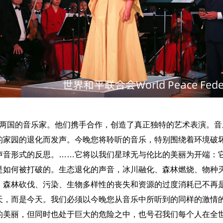
两国的音乐家。他们携手合作，创造了真正独特的艺术表演。音
的家园的退化而发声。今晚您将聆听的音乐，特别围绕着环境破
声音
形式的
反思
。
……
它将以我们星球无与伦比的美丽为开端：
是如何被打破的。
生态
退化的声音
，
冰川融化、森林燃烧
、
物种
、森林砍伐、污染、生物多样性的丧失和资源的过度消耗已不再
天，而是今天。我们必须以今晚您从音乐中所听到的同样的激情
的美丽，但同时也处于巨大的危险之中
，
也号召我们每个人在全