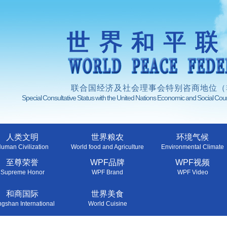
联合国经济及社会理事会特别咨商地位（
Special Consultative Status with the United Nations Economic and Social Co
人类文明
世界粮农
环境气候
uman Civilization
World food and Agriculture
Environmental Climate
至尊荣誉
WPF品牌
WPF视频
Supreme Honor
WPF Brand
WPF Video
和商国际
世界美食
gshan International
World Cuisine