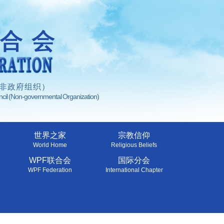
非政府组织）
uncil (Non-governmental Organization)
世界之家
宗教信仰
World Home
Religious Beliefs
WPF联合会
国际分会
WPF Federation
International Chapter