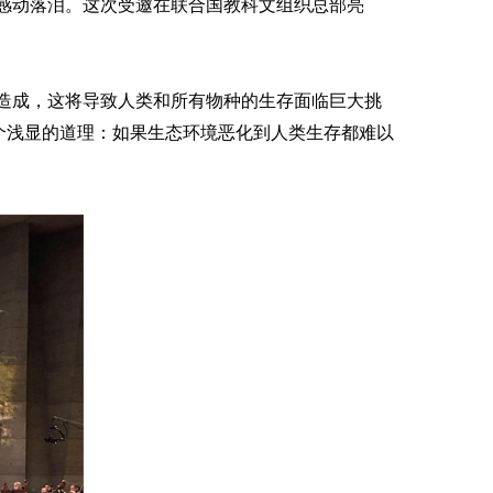
被感动落泪。这次受邀在联合国教科文组织总部亮
造成
，这将导致
人类
和所有物种的生存面临巨大挑
个浅显的道理：
如果生态环境
恶化到
人类生存
都难以