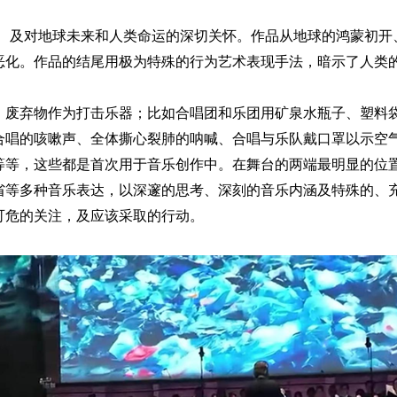
、及对地球未来和人类命运的深切关怀。作品从地球的鸿蒙初开
恶化。
作品的结尾用极为特殊的行为艺术表现手法，
暗示了
人类
、废弃物作为打击乐器
；
比
如合唱团和乐团
用矿泉水瓶子、塑料
合唱
的咳嗽声、全体撕心裂肺的呐喊、合唱与
乐队戴口罩以示空
等等，这些
都是首次用于音乐创作中。
在舞台的两端最明显的位
省等多种音乐表达，以深邃的思考、深刻的音乐内涵及特殊的、
可危的
关注
，
及应该采取的行动。