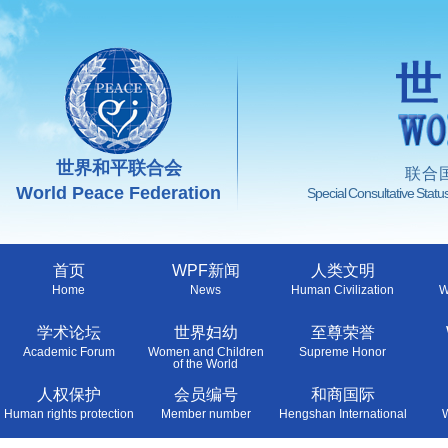
世界和平联合会
联合
World Peace Federation
Special Consultative Stat
首页
WPF新闻
人类文明
Home
News
Human Civilization
W
学术论坛
世界妇幼
至尊荣誉
Academic Forum
Women and Children
Supreme Honor
of the World
人权保护
会员编号
和商国际
Human rights protection
Member number
Hengshan International
W